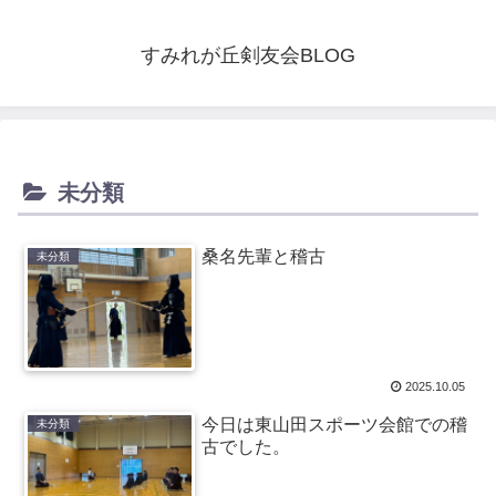
すみれが丘剣友会BLOG
未分類
桑名先輩と稽古
未分類
2025.10.05
今日は東山田スポーツ会館での稽
未分類
古でした。