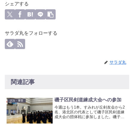
シェアする
サラダ丸をフォローする
サラダ丸
関連記事
磯子区民剣道練成大会への参加
試合・審査
今週はもう1本。すみれが丘剣友会から2
名、港北区の代表として磯子区民剣道練
成大会の団体戦に参加しました。磯子ス
ポーツセンターで開催された試合です
が、前回優勝の区に勝利することができ
ました！日頃の稽古の成果を出すことが