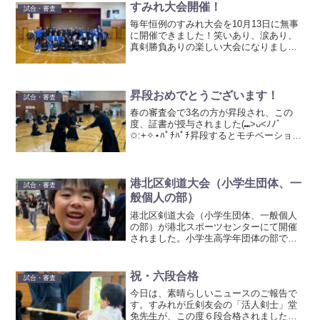
でき、充実の大会となりま...
すみれ大会開催！
試合・審査
毎年恒例のすみれ大会を10月13日に無事
に開催できました！笑いあり、涙あり、
真剣勝負ありの楽しい大会になりました
が、子供たちの成長めざましく感心しっ
ぱなしの1日でした。
昇段おめでとうございます！
試合・審査
春の審査会で3名の方が昇段され、この
度、証書が授与されました(⑉>ᴗ<ﾉﾉﾞ
✩:+✧︎⋆ﾊﾟﾁﾊﾟﾁ昇段するとモチベーション
ががりますね。これからも一緒に頑張っ
ていきましょう！
港北区剣道大会（小学生団体、一
試合・審査
般個人の部）
港北区剣道大会（小学生団体、一般個人
の部）が港北スポーツセンターにて開催
されました。小学生高学年団体の部で、
見事優勝を果たしました。おめでとう！
また、一般男子３５歳以上の部で、出浦
広大さんが３位入賞。こちらも快挙で
祝・六段合格
試合・審査
す！
今日は、素晴らしいニュースのご報告で
す。すみれが丘剣友会の「活人剣士」堂
免先生が、この度６段合格されました！