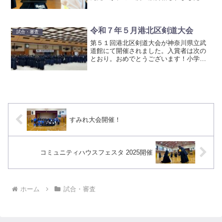
おめでとうございます！！皆さんへのご
挨拶で、続けることの大切さと先生方や
仲間への感謝をお話されていたところは
グッときました。良い先生...
令和７年５月港北区剣道大会
試合・審査
第５１回港北区剣道大会が神奈川県立武
道館にて開催されました。入賞者は次の
とおり。おめでとうございます！小学
１・２年の部 準優勝 内山朝耀小学４
年の部 優勝 出浦翔大小学５年の部
優勝 押野岳小学６年の部 三位 藤岡
勇貴中学１・２年女子の部 ...
すみれ大会開催！
コミュニティハウスフェスタ 2025開催
ホーム
試合・審査